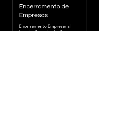
Encerramento de
Empresas
Encerramento Empresarial
Legal e Organizado, Sem
Complicações
Leia mais
1 h
Agendar