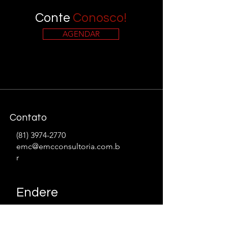
Conte
Conosco!
AGENDAR
Contato
(81) 3974-2770
emc@emcconsultoria.com.b
r
Endere
ço