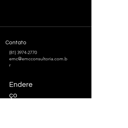
Contato
(81) 3974-2770
emc@emcconsultoria.com.b
r
Endere
ço
Empresarial Cervantes - Praça Dr.
Fernando Figueira, 3º Andar - Ilha
do Leite, Recife - PE,
50070-440