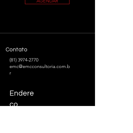
AGENDAR
Contato
(81) 3974-2770
emc@emcconsultoria.com.b
r
Endere
ço
Empresarial Cervantes - Praça Dr.
Fernando Figueira, 3º Andar - Ilha
do Leite, Recife - PE,
50070-440